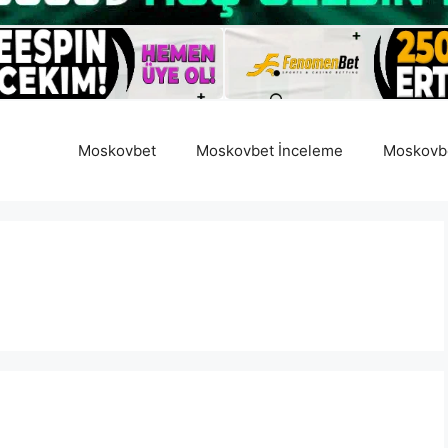
Moskovbet
Moskovbet İnceleme
Moskovbe