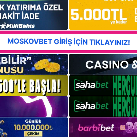
MOSKOVBET GİRİŞ İÇİN TIKLAYINIZ!