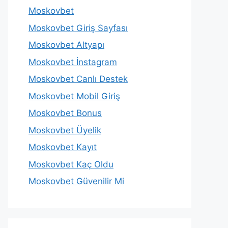
Moskovbet
Moskovbet Giriş Sayfası
Moskovbet Altyapı
Moskovbet İnstagram
Moskovbet Canlı Destek
Moskovbet Mobil Giriş
Moskovbet Bonus
Moskovbet Üyelik
Moskovbet Kayıt
Moskovbet Kaç Oldu
Moskovbet Güvenilir Mi