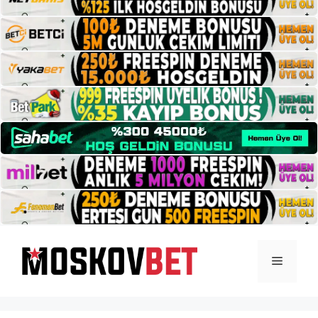
İçeriğe
atla
Menü