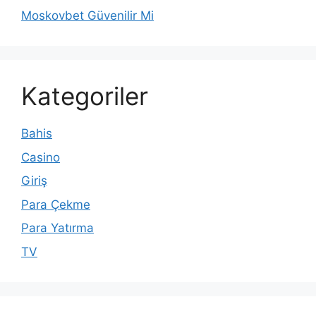
Moskovbet Güvenilir Mi
Kategoriler
Bahis
Casino
Giriş
Para Çekme
Para Yatırma
TV