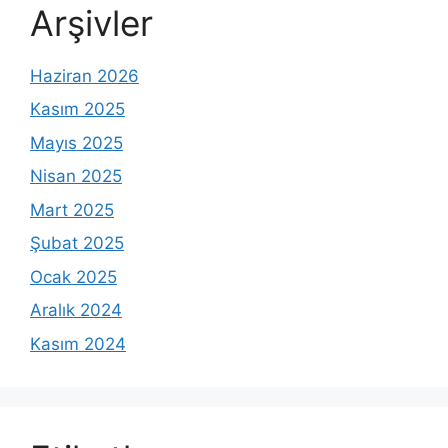
Arşivler
Haziran 2026
Kasım 2025
Mayıs 2025
Nisan 2025
Mart 2025
Şubat 2025
Ocak 2025
Aralık 2024
Kasım 2024