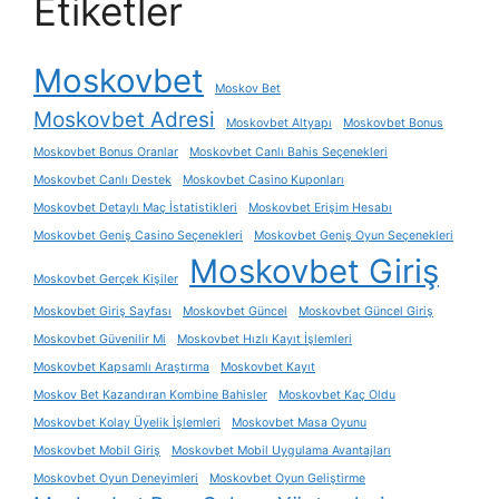
Etiketler
Moskovbet
Moskov Bet
Moskovbet Adresi
Moskovbet Altyapı
Moskovbet Bonus
Moskovbet Bonus Oranlar
Moskovbet Canlı Bahis Seçenekleri
Moskovbet Canlı Destek
Moskovbet Casino Kuponları
Moskovbet Detaylı Maç İstatistikleri
Moskovbet Erişim Hesabı
Moskovbet Geniş Casino Seçenekleri
Moskovbet Geniş Oyun Seçenekleri
Moskovbet Giriş
Moskovbet Gerçek Kişiler
Moskovbet Giriş Sayfası
Moskovbet Güncel
Moskovbet Güncel Giriş
Moskovbet Güvenilir Mi
Moskovbet Hızlı Kayıt İşlemleri
Moskovbet Kapsamlı Araştırma
Moskovbet Kayıt
Moskov Bet Kazandıran Kombine Bahisler
Moskovbet Kaç Oldu
Moskovbet Kolay Üyelik İşlemleri
Moskovbet Masa Oyunu
Moskovbet Mobil Giriş
Moskovbet Mobil Uygulama Avantajları
Moskovbet Oyun Deneyimleri
Moskovbet Oyun Geliştirme