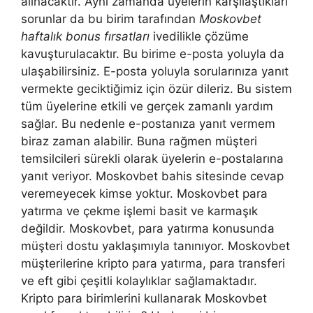
alınacaktır. Aynı zamanda üyelerin karşılaştıkları
sorunlar da bu birim tarafından
Moskovbet
haftalık bonus fırsatları
ivedilikle çözüme
kavuşturulacaktır. Bu birime e-posta yoluyla da
ulaşabilirsiniz. E-posta yoluyla sorularınıza yanıt
vermekte geciktiğimiz için özür dileriz. Bu sistem
tüm üyelerine etkili ve gerçek zamanlı yardım
sağlar. Bu nedenle e-postanıza yanıt vermem
biraz zaman alabilir. Buna rağmen müşteri
temsilcileri sürekli olarak üyelerin e-postalarına
yanıt veriyor. Moskovbet bahis sitesinde cevap
veremeyecek kimse yoktur. Moskovbet para
yatırma ve çekme işlemi basit ve karmaşık
değildir. Moskovbet, para yatırma konusunda
müşteri dostu yaklaşımıyla tanınıyor. Moskovbet
müşterilerine kripto para yatırma, para transferi
ve eft gibi çeşitli kolaylıklar sağlamaktadır.
Kripto para birimlerini kullanarak Moskovbet