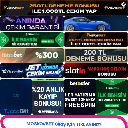
×
MOSKOVBET GİRİŞ İÇİN TIKLAYINIZ!