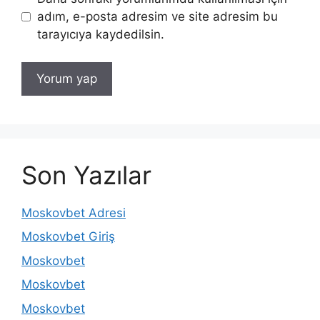
adım, e-posta adresim ve site adresim bu
tarayıcıya kaydedilsin.
Son Yazılar
Moskovbet Adresi
Moskovbet Giriş
Moskovbet
Moskovbet
Moskovbet