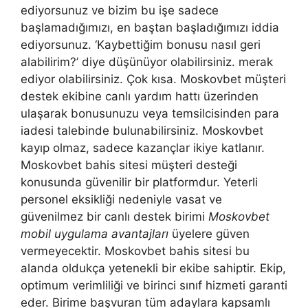
ediyorsunuz ve bizim bu işe sadece
başlamadığımızı, en baştan başladığımızı iddia
ediyorsunuz. ‘Kaybettiğim bonusu nasıl geri
alabilirim?’ diye düşünüyor olabilirsiniz. merak
ediyor olabilirsiniz. Çok kısa. Moskovbet müşteri
destek ekibine canlı yardım hattı üzerinden
ulaşarak bonusunuzu veya temsilcisinden para
iadesi talebinde bulunabilirsiniz. Moskovbet
kayıp olmaz, sadece kazançlar ikiye katlanır.
Moskovbet bahis sitesi müşteri desteği
konusunda güvenilir bir platformdur. Yeterli
personel eksikliği nedeniyle vasat ve
güvenilmez bir canlı destek birimi
Moskovbet
mobil uygulama avantajları
üyelere güven
vermeyecektir. Moskovbet bahis sitesi bu
alanda oldukça yetenekli bir ekibe sahiptir. Ekip,
optimum verimliliği ve birinci sınıf hizmeti garanti
eder. Birime başvuran tüm adaylara kapsamlı