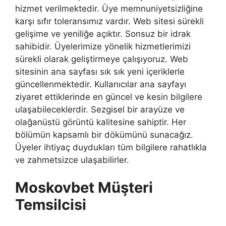
hizmet verilmektedir. Üye memnuniyetsizliğine
karşı sıfır toleransımız vardır. Web sitesi sürekli
gelişime ve yeniliğe açıktır. Sonsuz bir idrak
sahibidir. Üyelerimize yönelik hizmetlerimizi
sürekli olarak geliştirmeye çalışıyoruz. Web
sitesinin ana sayfası sık sık yeni içeriklerle
güncellenmektedir. Kullanıcılar ana sayfayı
ziyaret ettiklerinde en güncel ve kesin bilgilere
ulaşabileceklerdir. Sezgisel bir arayüze ve
olağanüstü görüntü kalitesine sahiptir. Her
bölümün kapsamlı bir dökümünü sunacağız.
Üyeler ihtiyaç duydukları tüm bilgilere rahatlıkla
ve zahmetsizce ulaşabilirler.
Moskovbet Müşteri
Temsilcisi